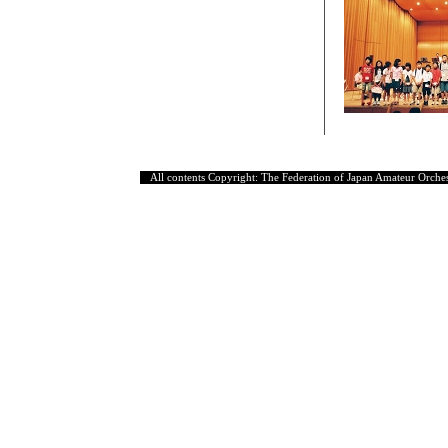
All contents Copyright: The Federation of Japan Amateur Orches