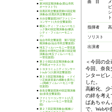
曲 目
メ
■
第38回定期演奏会(郡山市民
ビ
オーケストラ)
■
目黒区民交響楽団第65回定期
シ
演奏会(目黒区民交響楽団)
ト
■
大分交響楽団2007ファミリー
コンサート(大分交響楽団)
■
横浜シティ・フィルハーモニ
指揮者
高
ック第43回定期演奏会(横浜
シティ・フィルハーモニッ
ク)
ソリスト
■
仙台市民交響楽団 第57回定
期演奏会(仙台市民交響楽団)
出演者
■
埼玉フィルハーモニー管弦楽
団創立40周年記念第53回定期
演奏会(埼玉フィルハーモニ
ー管弦楽団)
＜今回の企
■
第２０回記念定期演奏会(瀬
戸市民オーケストラ)
今回、奈良
■
トヨタコミュニティコンサー
トinみつけ(新潟交響楽団)
ンタービレ
■
第３３回定期演奏会 ～ドイ
ツ正統派音楽の感動を貴方に
した。
～(岡崎フィルハーモニー管
弦楽団)
高齢化、少
■
奈良交響楽団第49回定期演奏
会(奈良交響楽団)
の絆を考え
■
ファミリーコンサート(八王
ばあちゃん
子フィルハーモニー管弦楽
団)
で、Web
■
第２７回定期演奏会(船橋ジ