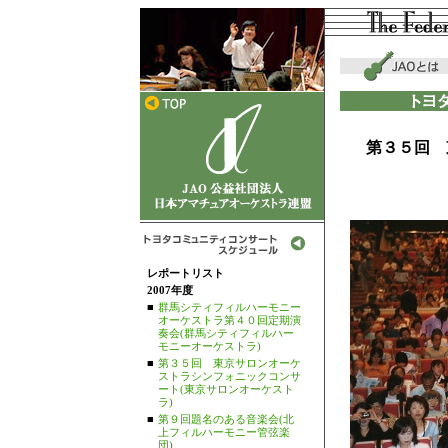
第３５回 
レポートリスト
2007年度
■
群馬シティフィルハーモニー
オーケストラ第４０回定期演
奏会(群馬シティフィルハー
モニーオーケストラ)
■
第３５回 東京サロンオーケ
ストラシンフォニックコンサ
ート(東京サロンオーケスト
ラ)
■
第９回題名のある音楽会(北
上フィルハーモニー管弦楽
団)