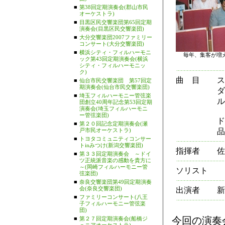
■
第38回定期演奏会(郡山市民
オーケストラ)
■
目黒区民交響楽団第65回定期
演奏会(目黒区民交響楽団)
■
大分交響楽団2007ファミリー
コンサート(大分交響楽団)
■
横浜シティ・フィルハーモニ
毎年、集客が増
ック第43回定期演奏会(横浜
シティ・フィルハーモニッ
ク)
曲 目
ス
■
仙台市民交響楽団 第57回定
期演奏会(仙台市民交響楽団)
ダ
■
埼玉フィルハーモニー管弦楽
ル
団創立40周年記念第53回定期
演奏会(埼玉フィルハーモニ
ー管弦楽団)
ド
■
第２０回記念定期演奏会(瀬
戸市民オーケストラ)
品
■
トヨタコミュニティコンサー
トinみつけ(新潟交響楽団)
指揮者
佐
■
第３３回定期演奏会 ～ドイ
ツ正統派音楽の感動を貴方に
～(岡崎フィルハーモニー管
ソリスト
弦楽団)
■
奈良交響楽団第49回定期演奏
会(奈良交響楽団)
出演者
新
■
ファミリーコンサート(八王
子フィルハーモニー管弦楽
団)
今回の演奏
■
第２７回定期演奏会(船橋ジ