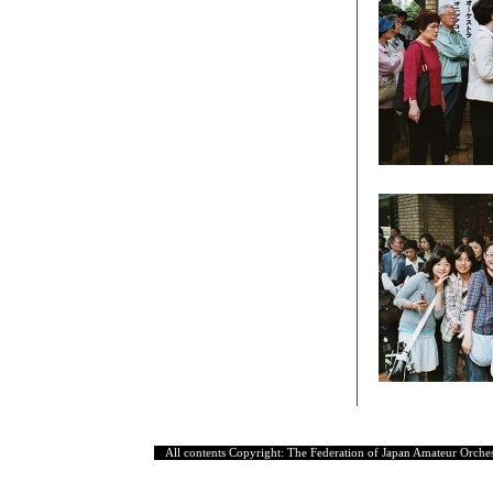
All contents Copyright: The Federation of Japan Amateur Orches