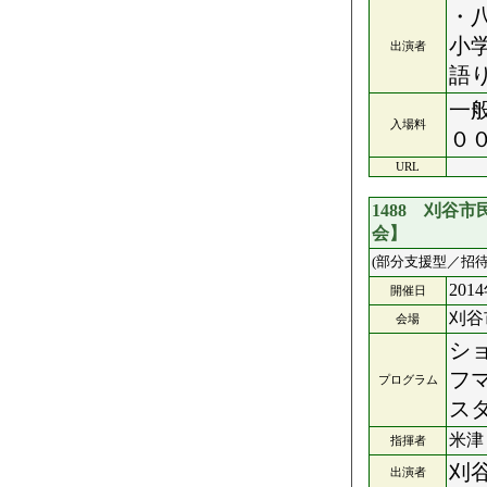
・
小
出演者
語
一
入場料
０
URL
1488 刈谷
会】
(部分支援型／招待
201
開催日
刈谷
会場
シ
フ
プログラム
ス
米津
指揮者
刈
出演者