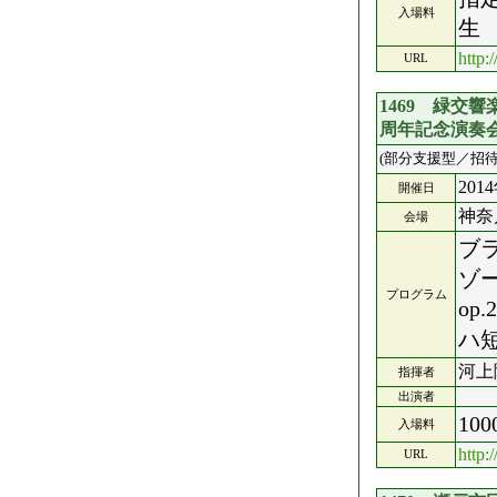
入場料
生 
http:/
URL
1469 緑交
周年記念演奏
(部分支援型／招待
201
開催日
神奈
会場
ブラ
ゾ
プログラム
op
ハ短
河上
指揮者
出演者
10
入場料
http:
URL