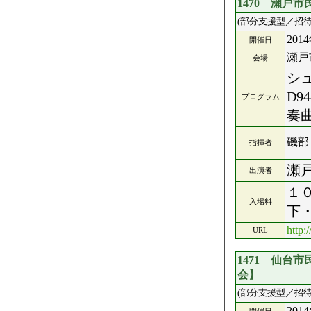
1470 瀬戸
(部分支援型／招待
201
開催日
瀬戸
会場
シ
D
プログラム
奏
磯部
指揮者
瀬
出演者
１
入場料
下
http:
URL
1471 仙台
会】
(部分支援型／招待
201