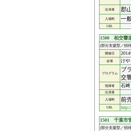
郡
出演者
一般
入場料
URL
1500 柏交
(部分支援型／招待
201
開催日
けや
会場
ブ
プログラム
交
石﨑
指揮者
出演者
前売
入場料
http
URL
1501 千葉
(部分支援型／招待