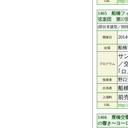
http:
URL
1465 船橋
弦楽団 第57
(部分支援型／招待
201
開催日
船橋
会場
サ
／
プログラム
｢
野口
指揮者
船
出演者
前売
入場料
http:/
URL
1466 豊橋
の響き〜ヨー