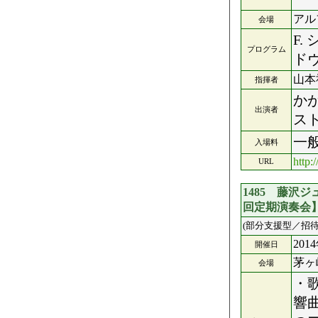
アル
会場
F.
プログラム
ドヴ
山本
指揮者
か
出演者
ス
一般
入場料
http:
URL
1485 藤沢
回定期演奏会
(部分支援型／招待
201
開催日
茅ヶ
会場
・歌
響曲