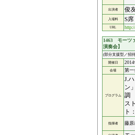
俊
出演者
S席
入場料
http:
URL
1463 モー
演奏会】
(部分支援型／招待
201
開催日
第一
会場
J
ン
調 
プログラム
スト
ト：
藤原
指揮者