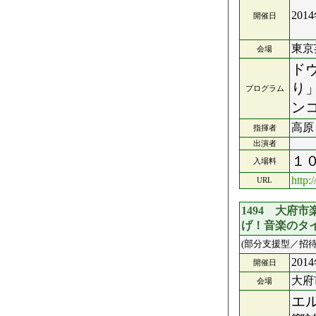
201
開催日
東京
会場
ド
り
プログラム
ン
高原
指揮者
出演者
１
入場料
http
URL
1494 大府
げ！音楽のタ
(部分支援型／招待
201
開催日
大府
会場
エ