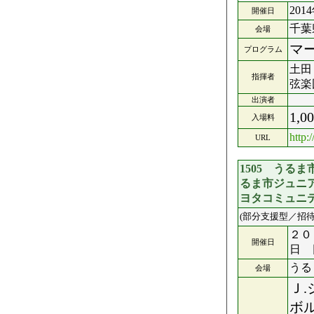
201
開催日
千葉
会場
マ
プログラム
土田
指揮者
弦楽
出演者
1,
入場料
htt
URL
1505 うる
るま市ジュニ
ヨタコミュニ
(部分支援型／招待
２０
開催日
日 
うる
会場
Ｊ
ボ