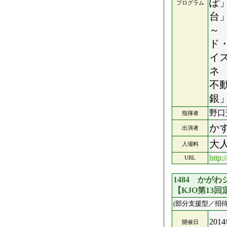
ぽ
プログラム
台
ド
イ
不
野口
指揮者
か
出演者
大人
入場料
http:
URL
1484 かが
【KJO第13
(部分支援型／招待
201
開催日