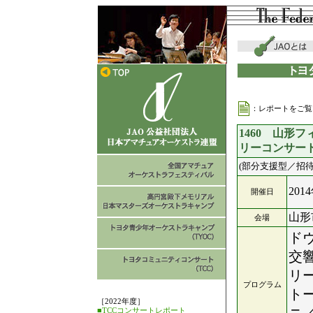
：レポートをご覧
1460 山形
リーコンサー
(部分支援型／招待
201
開催日
山形
会場
ド
交
リ
プログラム
ト
［2022年度］
■TCCコンサートレポート