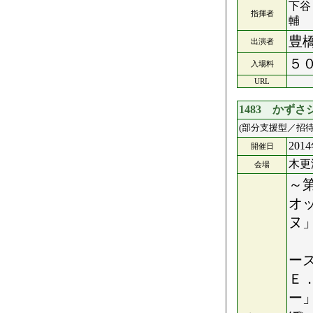
下谷
指揮者
輔
豊
出演者
５
入場料
URL
1483 かず
(部分支援型／招待
201
開催日
木更
会場
～
オ
ヌ
弦
ー
Ｅ
ー