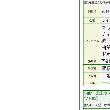
(部分支援型／招待
201
開催日
ライ
会場
ス
チ
調
プログラム
曲
ド
下谷
指揮者
豊
出演者
一般
入場料
http:
URL
1467 北上
宝石箱】
(部分支援型／移動