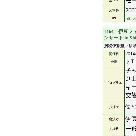
モ
出演者
20
入場料
http:
URL
1464 伊豆
ンサート in 
(部分支援型／移動
201
開催日
下田
会場
チ
進
プログラム
キ
交
佐々
指揮者
伊
出演者
一
入場料