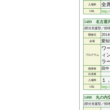
全
入場料
http:
URL
1489 名古
(部分支援型／招待
201
開催日
愛知
会場
ワ
ィ
プログラム
ラ
田中
指揮者
出演者
１
入場料
http:
URL
1490 丸の
(部分支援型／招待