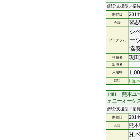
(部分支援型／招待
201
開催日
習志
会場
シ
ー
プログラム
協
現田
指揮者
出演者
1,0
入場料
http:
URL
1481 熊本
ォニーオーケ
(部分支援型／招待
201
開催日
熊本
会場
H