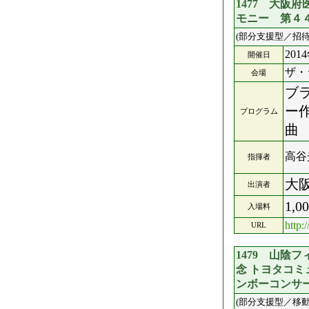
1477 大阪
モニー 第４
(部分支援型／招待
201
開催日
ザ・
会場
ブ
ー
プログラム
曲
高谷
指揮者
大
出演者
1,0
入場料
http:
URL
1479 山陰
念 トヨタコミ
ンボーコンサ
(部分支援型／移動