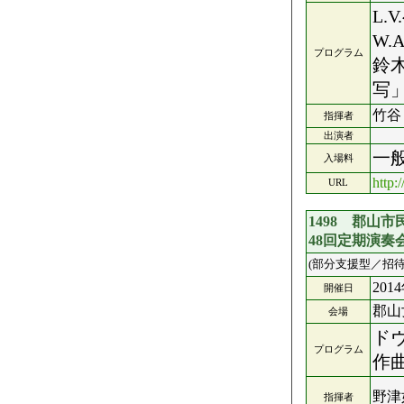
L.
W.
プログラム
鈴
写」
竹谷
指揮者
出演者
一般
入場料
http:
URL
1498 郡山
48回定期演奏
(部分支援型／招待
201
開催日
郡山
会場
ド
プログラム
作
野津
指揮者