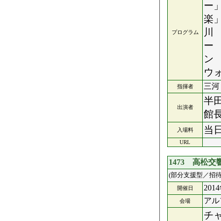
ー
楽
川
プログラム
ー
ン
ウ
三河
指揮者
半
出演者
館
当日
入場料
URL
1473 高松
(部分支援型／招待
201
開催日
アル
会場
チ