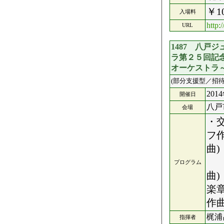
￥1
入場料
http:
URL
1487 八戸
ラ第２５回記
オーケストラ
(部分支援型／招待
201
開催日
八戸
会場
・
フ
曲
プログラム
曲
作
梶浦
指揮者