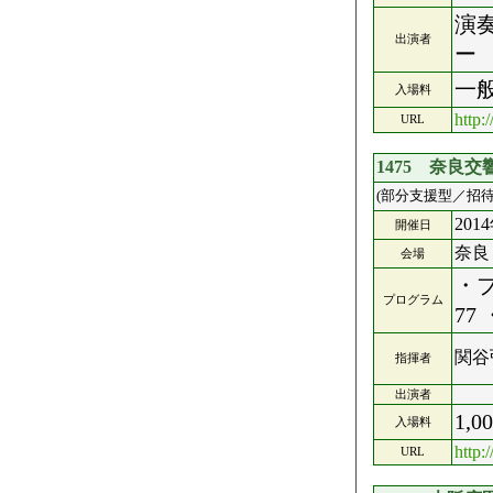
演
出演者
ー
一般
入場料
http:
URL
1475 奈良
(部分支援型／招待
201
開催日
奈良
会場
・
プログラム
7
関谷
指揮者
出演者
1,
入場料
http:
URL