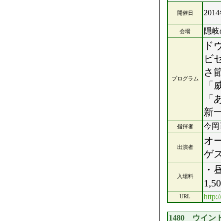
201
開催日
隠岐
会場
ド
ビ
さ
プログラム
「
「
新一
今岡
指揮者
オ
出演者
ゲ
・昼
入場料
1,
http:
URL
1480 ウイ