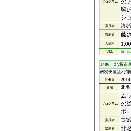
の
プログラム
響
シュ
清水
指揮者
藤
出演者
1,0
入場料
http:
URL
1486 北名
(部分支援型／招待
201
開催日
北名
会場
ム
の
プログラム
ボ
古谷
指揮者
北
出演者