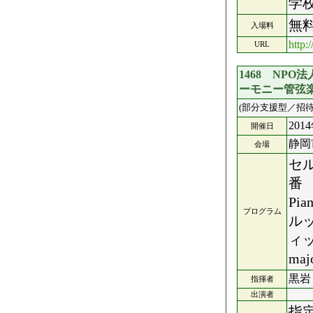
学
無
入場料
http:
URL
1468 NP
ーモニー管弦
(部分支援型／招待
201
開催日
静岡
会場
セ
番 
Pia
プログラム
ル
ィック
ma
黒岩
指揮者
出演者
指定