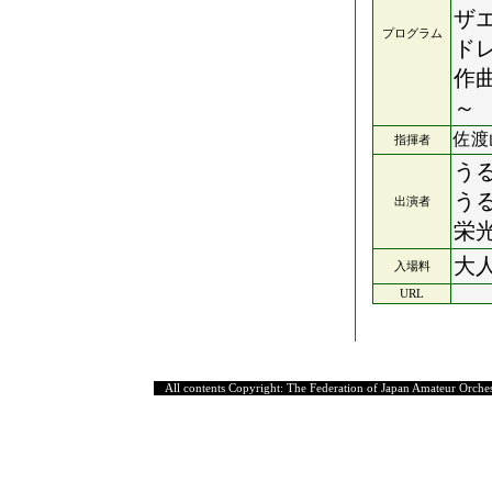
ザエ
プログラム
ド
作曲
～
佐渡
指揮者
う
う
出演者
栄
大
入場料
URL
All contents Copyright: The Federation of Japan Amateur Orches