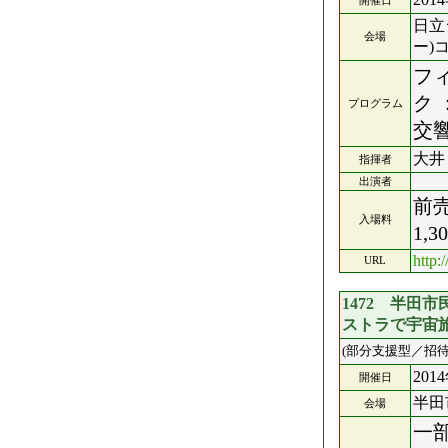
開催日
日立
会場
ー)
フ
ク 
プログラム
交
大井
指揮者
出演者
前売
入場料
1,
http
URL
1472 半田
ストラで宇宙
(部分支援型／招待
201
開催日
半田
会場
一