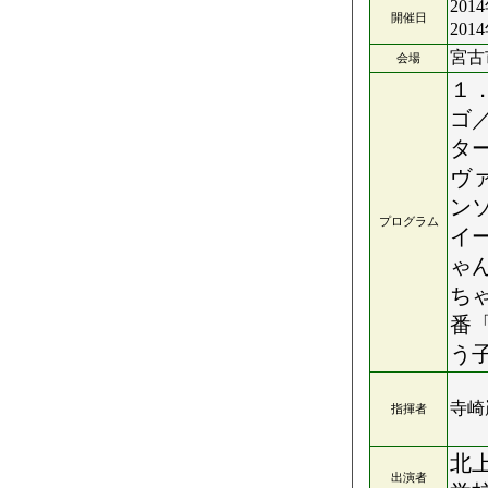
201
開催日
201
宮古
会場
１
ゴ
タ
ヴ
ン
プログラム
イ
ゃ
ち
番
う
寺崎
指揮者
北
出演者