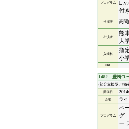
L
プログラム
付
高関
指揮者
熊
出演者
大
指定
入場料
小学
URL
1482 豊橋
(部分支援型／招待
201
開催日
ライ
会場
ベ
グ
プログラム
ー