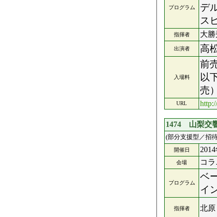
デ
プログラム
ス
大勝
指揮者
高
出演者
前売
以
入場料
売）
http:
URL
1474 山梨
(部分支援型／招待
201
開催日
コラ
会場
ベ
プログラム
イ
北原
指揮者