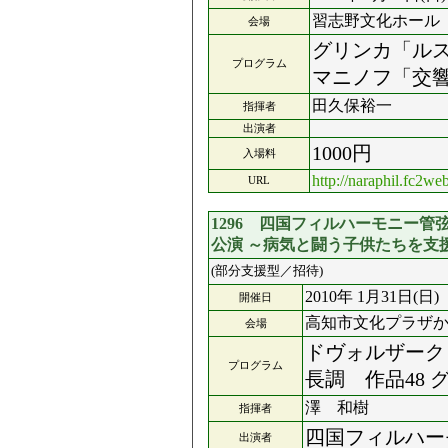
習志野文化ホール
会場
グリンカ「ルス
プログラム
マニノフ「交響
田久保裕一
指揮者
出演者
1000円
入場料
http://naraphil.fc2we
URL
1296 四国フィルハーモニー管
公演 ～病気と闘う子供たちを支
(部分支援型／招待)
2010年 1月31日(日)
開催日
高知市文化プラザか
会場
ドヴォルザーク
プログラム
長調 作品4
澤 和樹
指揮者
四国フィルハー
出演者