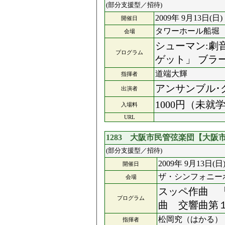
(部分支援型／招待)
2009年 9月13日(日)
開催日
タワーホール船堀
会場
シューマン:劇
プログラム
ゲット」 ブ
道端大輝
指揮者
アンサンブル･
出演者
1000円（未就学
入場料
URL
1283 大阪市民管弦楽団【大
(部分支援型／招待)
2009年 9月13日(日
開催日
ザ・シンフォニー
会場
スッペ作曲 
プログラム
曲 交響曲第
松岡究（はかる）
指揮者