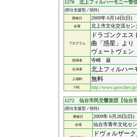
1270 北上フィルハーモニー
(部分支援型／招待)
2009年 6月14日(日)
開催日
北上市文化交流セン
会場
ドラゴンクエスト
曲「惑星」より「
プログラム
ヴェートヴェン
寺崎 巌
指揮者
北上フィルハー
出演者
無料
入場料
http://www.geocities.jp/
URL
1272 仙台市民交響楽団【仙台
(部分支援型／招待)
2009年 6月28日(日)
開催日
仙台市青年文化セン
会場
ドヴォルザーク