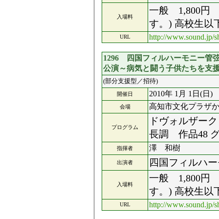
一般 1,800
入場料
す。) 高校生以
http://www.sound.jp/s
URL
1296 四国フィルハーモニー管
公演～病気と闘う子供たちを支
(部分支援型／招待)
2010年 1月 1日(日)
開催日
高知市文化プラザ
会場
ドヴォルザーク
プログラム
長調 作品4
澤 和樹
指揮者
四国フィルハー
出演者
一般 1,800
入場料
す。) 高校生以
http://www.sound.jp/s
URL