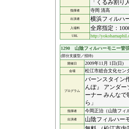
「くるみ割り
寺岡 清高
指揮者
横浜フィルハ
出演者
全席指定：100
入場料
http://yokohamaphil.
URL
1290 山陰フィルハーモニー
(部分支援型／招待)
2009年11月 1日(日)
開催日
松江市総合文化セン
会場
バーンスタイン
んぽ』 アンダー
プログラム
ーナー みんな
ら」
今岡正治（山陰フィ
指揮者
山陰フィルハー
出演者
無料 （松江市