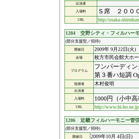
出演者
Ｓ席 ２００
入場料
http://osaka-shimika
URL
1284 交野シティ・フィルハ
(部分支援型／招待)
2009年 9月22日(火)
開催日
枚方市民会館大ホー
会場
フンパーディン
プログラム
第３番ハ短調 O
木村俊明
指揮者
出演者
1000円（小
入場料
http://www.hi-ho.ne.jp
URL
1286 近畿フィルハーモニー管
(部分支援型／招待)
2009年10月 4日(日)
開催日