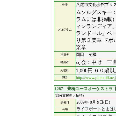
八尾市文化会館プリ
会場
ムソルグスキー
ラムには非掲載）
ィンランディア」
プログラム
ランドール」ベ
り第２楽章 ドボ
楽章
岡田 良機
指揮者
司会：中野 三
出演者
1,000円 ６
入場料
http://www.pluto.dti.n
URL
1287 豊橋ユースオーケストラ
(部分支援型／招待)
2009年 8月 9日(日)
開催日
ライフポートとよは
会場