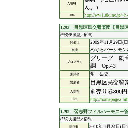
入場料
ん。）
http://ww1.tiki.ne.jp/~
URL
1293 目黒区民交響楽団【目
(部分支援型／招待)
2009年11月29日(日
開催日
めぐろパーシモン
会場
グリーグ 劇
プログラム
調 Op.43
角 岳史
指揮者
目黒区民交響
出演者
前売り券800円
入場料
http://homepage2.ni
URL
1295 習志野フィルハーモニー
(部分支援型／招待)
2010年 1月24日(日)
開催日