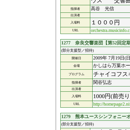
ウス 交響曲
高谷 光信
指揮者
出演者
１０００円
入場料
orchestra.musicinfo.c
URL
1277 奈良交響楽団【第52回定
(部分支援型／招待)
2009年 7月19日(日
開催日
かしはら万葉ホー
会場
チャイコフス
プログラム
関谷弘志
指揮者
出演者
1000円(前
入場料
http://homepage2.ni
URL
1279 熊本ユースシンフォニーオー
(部分支援型／招待)