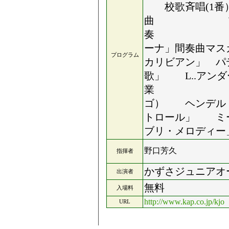
校歌斉唱(1番
曲 吉野小学校
奏 「エグモ
ーナ」間奏曲マス
プログラム
カリビアン」
歌」 L..ア
業 生、K
ゴ） ヘンデル 
トロール」 ミ
ブリ・メ
野口芳久
指揮者
かずさジュニアオ
出演者
無料
入場料
http://www.kap.co.jp/kjo
URL