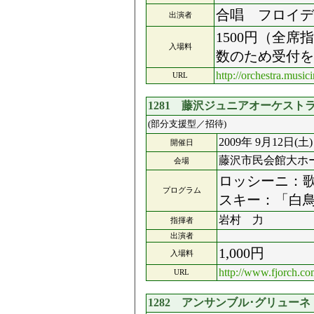
合唱 フロイデ
出演者
1500円（全
入場料
数のため受付を
http://orchestra.music
URL
1281 藤沢ジュニアオーケスト
(部分支援型／招待)
2009年 9月12日(土)
開催日
藤沢市民会館大ホ
会場
ロッシーニ：歌
プログラム
スキー：「白
岩村 力
指揮者
出演者
1,000円
入場料
http://www.fjorch.c
URL
1282 アンサンブル･グリュー