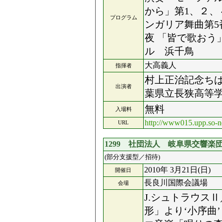
から」第1、２、
プログラム
ンガリア舞曲第5
夜 「皆で歌おう
ル 浜千鳥
大高義人
指揮者
村上正治記念ちば
出演者
葉県立長狭高等学
無料
入場料
http://www015.upp.so-n
URL
1299 社団法人 岐阜県交響楽
(部分支援型／招待)
2010年 3月21日(日)
開催日
長良川国際会議場
会場
J.シュトラウス
形」より‘小序曲