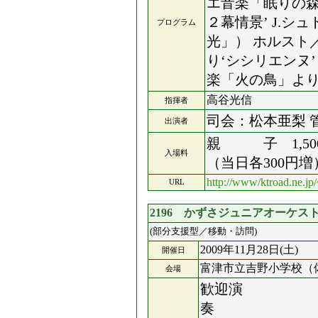
エ音楽「眠りの森
２幕情景’ J.
プログラム
光」） ホルスト
り‘シシリエンヌ
楽「火の鳥」より
高谷光信
指揮者
司会：松本亜梨 
出演者
親 子 1,50
入場料
（当日各300円増
http://www/ktroad.ne.jp
URL
2196 かずさジュニアオーケストラ
(部分支援型／移動・訪問)
2009年11月28日(土)
開催日
富津市立吉野小学校（
会場
歓迎演