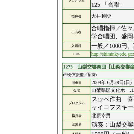
プログラム
125 「合唱」
大井 剛史
指揮者
合唱指揮／佐々
出演者
学合唱団、盛岡
一般／1000円
入場料
http://shiminkyode.goz
URL
1273 山梨交響楽団【山梨交響
(部分支援型／招待)
2009年 6月28日(日)
開催日
山梨県民文化ホー
会場
スッペ作曲 喜歌
プログラム
ャイコフスキー
北原幸男
指揮者
演奏：山梨交響
出演者