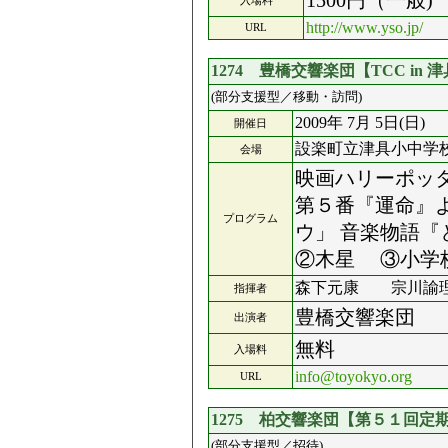
1500円（一
入場料
http://www.yso.jp/
URL
1274 豊橋交響楽団【TCC in 
(部分支援型／移動・訪問)
2009年 7月 5日(日)
開催日
設楽町立津具小中学
会場
映画ハリーポッ
第５番『運命』
プログラム
ウ」 音楽物語
②木星 ③小学
森下元康 宗川諭
指揮者
豊橋交響楽団
出演者
無料
入場料
info@toyokyo.org
URL
1275 柏交響楽団【第５１回
(部分支援型／招待)