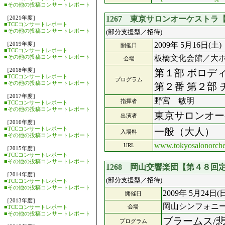
■その他の投稿コンサートレポート
［2021年度］
1267 東京サロンオーケスト
■TCCコンサートレポート
■その他の投稿コンサートレポート
(部分支援型／招待)
［2019年度］
2009年 5月16日(土)
開催日
■TCCコンサートレポート
■その他の投稿コンサートレポート
板橋文化会館／大
会場
［2018年度］
第１部 ボロデ
■TCCコンサートレポート
プログラム
■その他の投稿コンサートレポート
第２番 第２部
［2017年度］
野宮 敏明
指揮者
■TCCコンサートレポート
■その他の投稿コンサートレポート
東京サロンオー
出演者
［2016年度］
■TCCコンサートレポート
一般（大人）
入場料
■その他の投稿コンサートレポート
www.tokyosalonorche
URL
［2015年度］
■TCCコンサートレポート
■その他の投稿コンサートレポート
1268 岡山交響楽団【第４８回
［2014年度］
(部分支援型／招待)
■TCCコンサートレポート
■その他の投稿コンサートレポート
2009年 5月24日(
開催日
［2013年度］
岡山シンフォニ
会場
■TCCコンサートレポート
■その他の投稿コンサートレポート
ブラームス/
プログラム