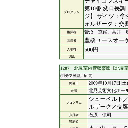
チャイコフスキー
第10番 変ロ長
プログラム
ジ】 ザイツ：学
ォルザーク：交響
菅沼 克裕、高井 
指揮者
豊橋ユースオー
出演者
500円
入場料
URL
1287 北見室内管弦楽団【北
(部分支援型／招待)
2009年10月17日(土)
開催日
北見芸術文化ホー
会場
シューベルト／
プログラム
ルザーク／交
石原 慎司
指揮者
出演者