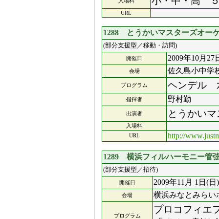
小・中・高 ５
入場料
URL
1288 とうかいマスターズオー
(部分支援型／移動・訪問)
2009年10月27
開催日
佐久島小中学
会場
ヘンデル 
プログラム
野村勤
指揮者
とうかいマ
出演者
入場料
http://www.just
URL
1289 横浜フィルハーモニー
(部分支援型／招待)
2009年11月 1日(日)
開催日
横浜みなとみらい
会場
プロコフィエ
プログラム