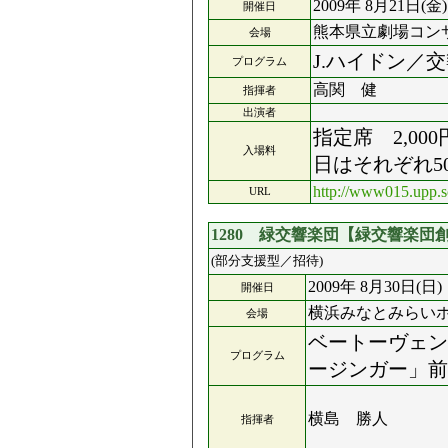
2009年 8月21日(金)
開催日
熊本県立劇場コン
会場
J.ハイドン／交
プログラム
高関 健
指揮者
出演者
指定席 2,000
入場料
日はそれぞれ50
http://www015.upp.s
URL
1280 緑交響楽団【緑交響楽団
(部分支援型／招待)
2009年 8月30日(日)
開催日
横浜みなとみらい
会場
ベートーヴェン
プログラム
ージンガー」前
横島 勝人
指揮者