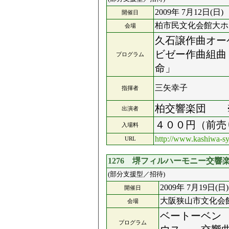
2009年 7月12日(日)
開催日
柏市民文化会館大ホ
会場
久石譲作曲オー
ビゼー作曲組曲
プログラム
命」
三矢幸子
指揮者
柏交響楽団 
出演者
４００円（前売
入場料
http://www.kashiwa-s
URL
1276 堺フィルハーモニー交
(部分支援型／招待)
2009年 7月19日(日)
開催日
大阪狭山市文化会
会場
ベートーベン 
プログラム