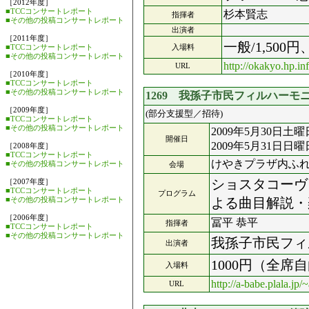
［2012年度］
■TCCコンサートレポート
杉本賢志
指揮者
■その他の投稿コンサートレポート
出演者
［2011年度］
一般/1,500
■TCCコンサートレポート
入場料
■その他の投稿コンサートレポート
http://okakyo.hp.in
URL
［2010年度］
■TCCコンサートレポート
■その他の投稿コンサートレポート
1269 我孫子市民フィルハーモ
［2009年度］
(部分支援型／招待)
■TCCコンサートレポート
■その他の投稿コンサートレポート
2009年5月30日土曜
開催日
2009年5月31日日曜
［2008年度］
■TCCコンサートレポート
けやきプラザ内ふ
■その他の投稿コンサートレポート
会場
ショスタコーヴ
［2007年度］
■TCCコンサートレポート
プログラム
■その他の投稿コンサートレポート
よる曲目解説・
［2006年度］
冨平 恭平
指揮者
■TCCコンサートレポート
■その他の投稿コンサートレポート
我孫子市民フィ
出演者
1000円（全席
入場料
http://a-babe.plala.jp/
URL