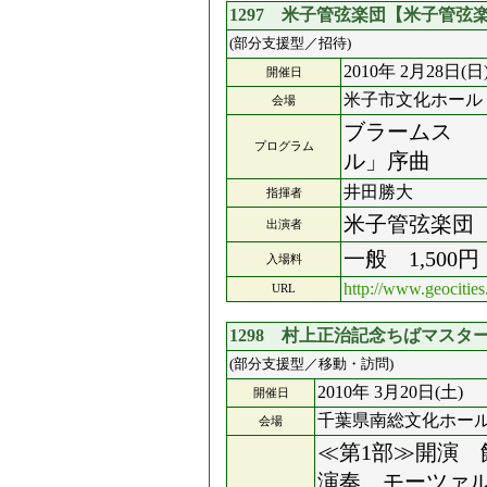
1297 米子管弦楽団【米子管
(部分支援型／招待)
2010年 2月28日(日
開催日
米子市文化ホール
会場
ブラームス 
プログラム
ル」序曲
井田勝大
指揮者
米子管弦楽団
出演者
一般 1,500
入場料
http://www.geocities
URL
1298 村上正治記念ちばマス
(部分支援型／移動・訪問)
2010年 3月20日(土)
開催日
千葉県南総文化ホー
会場
≪第1部≫開演
演奏 モーツァ