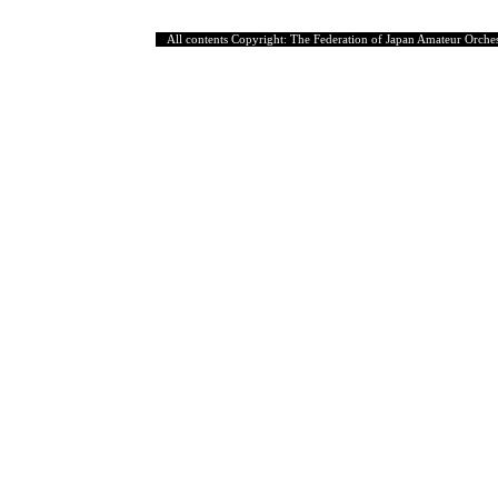
All contents Copyright: The Federation of Japan Amateur Orches