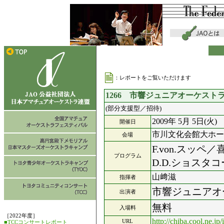
：レポートをご覧いただけます
1266 市響ジュニアオーケスト
(部分支援型／招待)
2009年 5月 5日(火)
開催日
市川文化会館大ホー
会場
F.von.スッ
プログラム
D.D.ショスタ
山﨑滋
指揮者
市響ジュニアオ
出演者
無料
入場料
［2022年度］
http://chiba.cool.ne.jp/
URL
■TCCコンサートレポート