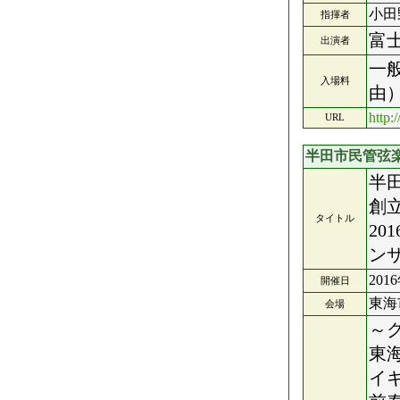
小田
指揮者
富
出演者
一
入場料
由
http:
URL
半田市民管弦
半
創
タイトル
20
ン
201
開催日
東海
会場
～
東
イ