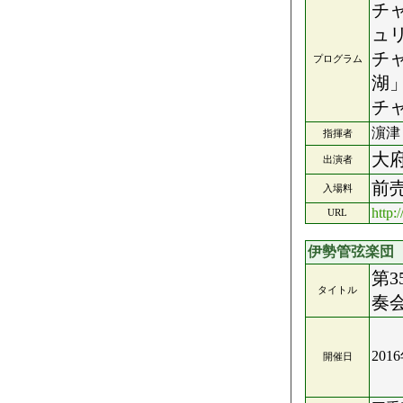
チ
ュ
チ
プログラム
湖
チ
濵津
指揮者
大
出演者
前売
入場料
http:
URL
伊勢管弦楽団
第
タイトル
奏
201
開催日