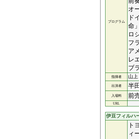
前
オ
ド
プログラム
命
ロ
フ
ア
レ
ブ
山上
指揮者
半
出演者
前売
入場料
URL
伊豆フィルハ
ト
ィ