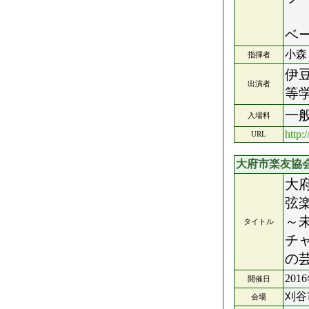
合
ベ
小森
指揮者
伊
出演者
等
一
入場料
http:
URL
大府市楽友協
大
弦
～
タイトル
チ
の
201
開催日
刈谷
会場