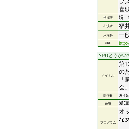
フ
喜
堺 
指揮者
福
出演者
一般
入場料
http:
URL
NPOとうか
第
の
タイトル
「
会
201
開催日
愛知
会場
オ
な
プログラム