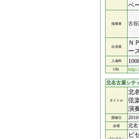
ベ
古谷
指揮者
Ｎ
出演者
ー
10
入場料
http:
URL
北名古屋シテ
北
弦
タイトル
演
201
開催日
北名
会場
ビ
プログラム