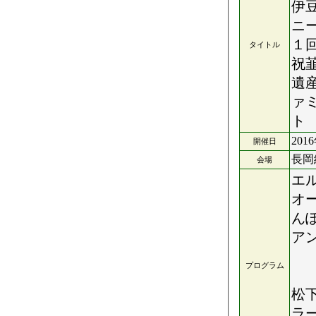
伊
ニ
１
タイトル
祝
遺
ァ
ト
201
開催日
長岡
会場
エ
オ
ん
ア
ト
プログラム
松
ラ