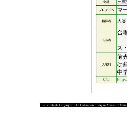
三重
会場
マ
プログラム
大谷
指揮者
合
合
出演者
ス
前
は
入場料
中
http:
URL
All contents Copyright: The Federation of Japan Amateur Orches