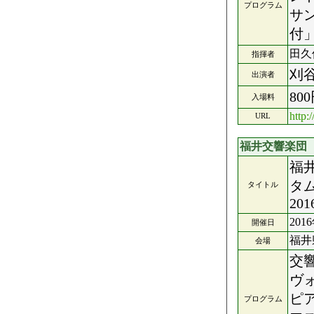
プログラム
サ
付
田久
指揮者
刈
出演者
80
入場料
http:
URL
福井交響楽団
福
タ
タイトル
201
201
開催日
福井
会場
交
ヴ
ピ
プログラム