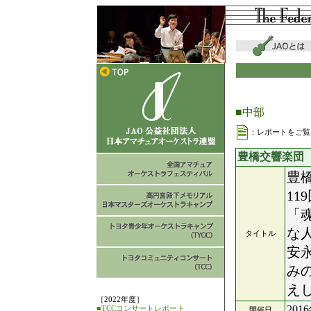
■中部
：レポートをご覧
豊橋交響楽団
豊
11
「
な
タイトル
安
み
え
［2022年度］
201
■TCCコンサートレポート
開催日