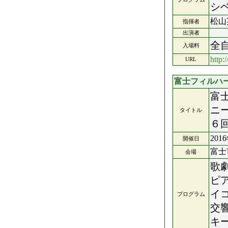
シ
松山
指揮者
出演者
全
入場料
http:
URL
富士フィルハ
富
ニ
タイトル
６
201
開催日
富士
会場
歌
ピ
イ
プログラム
交
キ