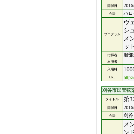
201
開催日
バロ
会場
ヴ
シ
プログラム
メ
ッ
服部
指揮者
出演者
10
入場料
http:
URL
刈谷市民管弦
第
タイトル
201
開催日
刈谷
会場
メ
ン