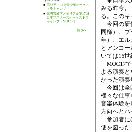
東日本大震
■
第33回トヨタ青少年オーケス
みる昨今。
トラキャンプ
■
高円宮殿下メモリアル第17回
る。このキ
日本マスターズオーケストラ
キャンプ（MOC17）
今回の研修
一覧表へ...
同様）、プッ
年）、エルガ
とアンコー
いては16
MOC17
よる演奏と
かった演奏
今回は全国
様々な仕事
音楽体験を
方向へとハ
参加者には
便を図った