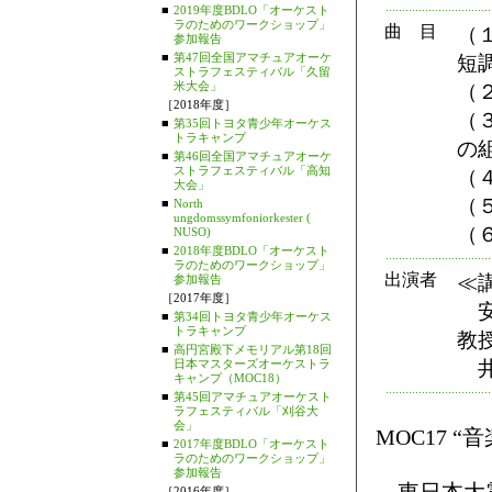
■
2019年度BDLO「オーケスト
ラのためのワークショップ」
曲 目
（
参加報告
■
第47回全国アマチュアオーケ
短
ストラフェスティバル「久留
米大会」
（
［2018年度］
（
■
第35回トヨタ青少年オーケス
トラキャンプ
の
■
第46回全国アマチュアオーケ
ストラフェスティバル「高知
（
大会」
（
■
North
ungdomssymfoniorkester (
（
NUSO)
■
2018年度BDLO「オーケスト
ラのためのワークショップ」
出演者
≪
参加報告
［2017年度］
安
■
第34回トヨタ青少年オーケス
トラキャンプ
教
■
高円宮殿下メモリアル第18回
日本マスターズオーケストラ
井
キャンプ（MOC18）
■
第45回アマチュアオーケスト
ラフェスティバル「刈谷大
会」
MOC17 
■
2017年度BDLO「オーケスト
ラのためのワークショップ」
参加報告
［2016年度］