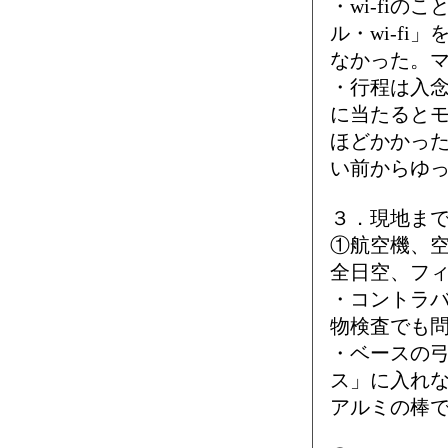
・wi-fi
ル・wi-f
なかった。
・行程は入念
に当たると
ほどかかっ
い前からゆ
３．現地ま
①航空機、
全日空、フ
・コントラ
物検査でも
・ベースの
ス」に入れ
アルミの棒