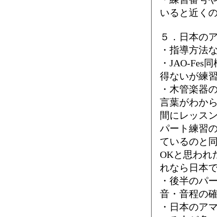
いると近く
５．日本の
・指導方法
・JAO-F
得ないが練
・木管楽器
言葉がわか
間にレッス
パート練習
ているのと
OKと思われ
れなら日本
・後半のパー
音・音程の
・日本のア