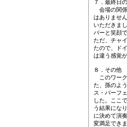
７．最終日
会場の関係
はありませ
いただきま
バーと笑顔
ただ、チャ
たので、ド
は違う感覚
８．その他
このワーク
た、孫のよ
ス・パーフ
した。ここ
う結果にな
に決めて演
変満足でき