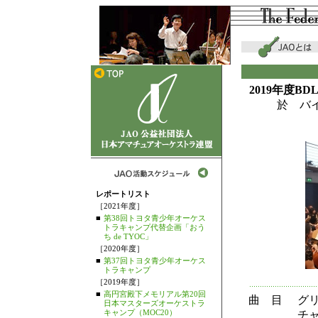
2019年度
於 バ
レポートリスト
［2021年度］
■
第38回トヨタ青少年オーケス
トラキャンプ代替企画「おう
ち de TYOC」
［2020年度］
■
第37回トヨタ青少年オーケス
トラキャンプ
［2019年度］
■
高円宮殿下メモリアル第20回
曲 目
グ
日本マスターズオーケストラ
キャンプ（MOC20）
チャ