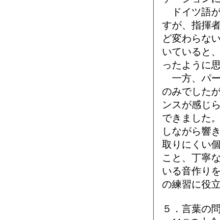
ドイツ語がほ
すが、指揮
ど変わらな
いていると
ったように
一方、パー
のみでした
ンスが感じ
できました
しながら響
取りにくい
こと、丁寧
いる音作り
の練習に役
５．言葉の