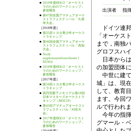
■
2019年度BDLO「オーケスト
ラのためのワークショップ」
出演者
指
参加報告
■
第47回全国アマチュアオーケ
ストラフェスティバル「久留
米大会」
ドイツ連邦
［2018年度］
■
第35回トヨタ青少年オーケス
「オーケスト
トラキャンプ
■
第46回全国アマチュアオーケ
まで，南独
ストラフェスティバル「高知
大会」
グロフスハイム
■
North
ungdomssymfoniorkester (
日本からは
NUSO)
の加盟団体に
■
2018年度BDLO「オーケスト
ラのためのワークショップ」
中世に建て
参加報告
［2017年度］
城」は、現在
■
第34回トヨタ青少年オーケス
トラキャンプ
して、教育
■
高円宮殿下メモリアル第18回
日本マスターズオーケストラ
ます。今回
キャンプ（MOC18）
ルで行われ
■
第45回アマチュアオーケスト
ラフェスティバル「刈谷大
会」
今年の指揮
■
2017年度BDLO「オーケスト
グマール・ベッ
ラのためのワークショップ」
参加報告
中心とした
［2016年度］