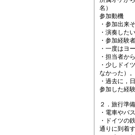
名）
参加動機
・参加出来
・演奏した
・参加経験
・一度はヨ
・担当者か
・少しドイ
なかった）
・過去に，
参加した経
２．旅行準
・電車やバ
・ドイツの
通りに到着