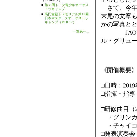
■
第33回トヨタ青少年オーケス
さて、今年
トラキャンプ
■
高円宮殿下メモリアル第17回
末尾の文章
日本マスターズオーケストラ
キャンプ（MOC17）
かの写真と
JAO日独
一覧表へ...
ル・グリュ
《開催概要
□日時：201
□指揮・指導
https://
□研修曲目（
・グリンカ作
・チャイコフ
□発表演奏会：