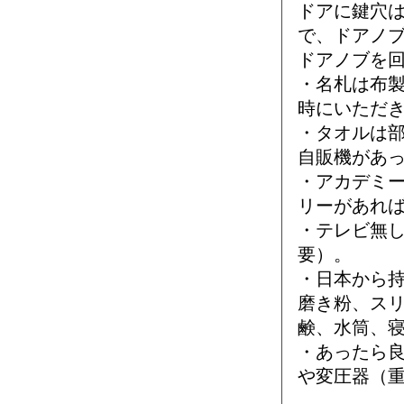
ドアに鍵穴は
で、ドアノ
ドアノブを
・名札は布
時にいただ
・タオルは
自販機があ
・アカデミ
リーがあれ
・テレビ無し
要）。
・日本から持
磨き粉、ス
鹸、水筒、
・あったら良
や変圧器（