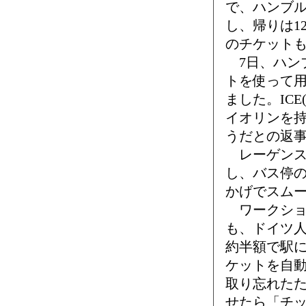
で、ハンブル
し、帰りは1
のチケット
7日、ハン
トを使って
ました。IC
イオリンを持
うだとの返
レーゲンス
し、バス停
かげでスム
ワークショ
も、ドイツ
約半額で駅
ケットを自
取り忘れた
せたら「チ