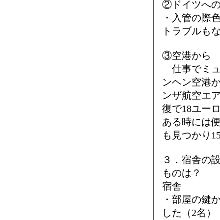
②ドイツへ
・入管の際
トラブルも
③空港から
仕事でミュ
ンヘン空港
ンザ航空エ
復で18ユー
ある時には
も見つかり1
３．宿舎の
ものは？
宿舎
・部屋の鍵
した（2名）