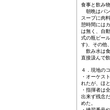
食事と飲み
朝晩はパン
スープに肉
憩時間には
は無く、自動
式の瓶ビール
す)、その他
飲み水は食
直接汲んで
４．現地の
・オーケス
れたが、ほ
・指揮者は
出来ず残念
めた。
・練習番号