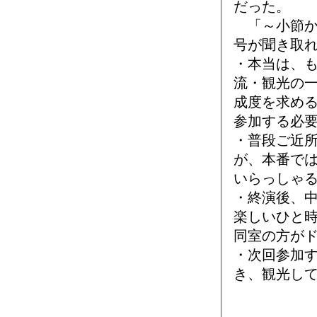
だった。
「～小節か
号が聞き取
・本当は、
流・観光の
成度を求め
参加する必
・普段ご近
が、本番で
いらっしゃ
・終演後、
楽しいひと
同室の方が
・次回参加す
き、観光し