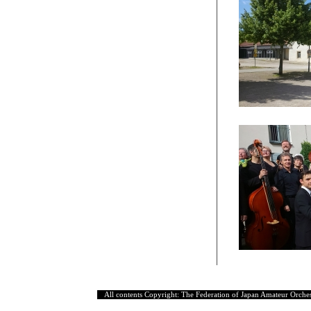
All contents Copyright: The Federation of Japan Amateur Orches