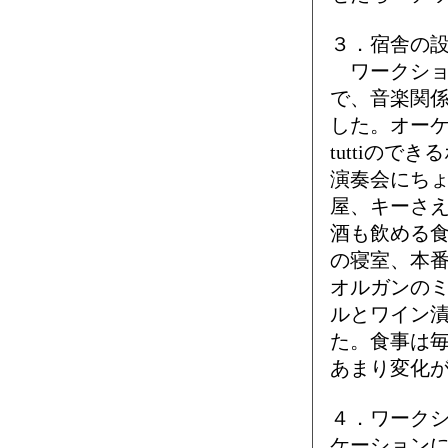
３．宿舎の
ワークショ
で、音楽関
した。オー
tuttiの
演奏会にち
屋、キーさ
酒も飲める
の寝室、本番
オルガンの
ルとワイン
た。食事は
あまり変化
４．ワーク
ケーション