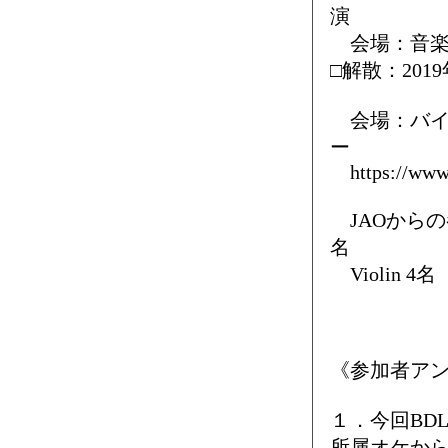
演
会場：音楽
□解散：20
会場：バイ
ー
https://www.
JAOからの
名
Violin 4名 
《参加者ア
１．今回BD
所属オケから