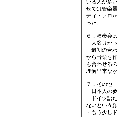
いる人が多
せでは管楽
ディ・ソロ
った。
６．演奏会
・大変良か
・最初の合
から音楽を
も合わせる
理解出来な
７．その他
・日本人の
・ドイツ語
ないという
・もう少し