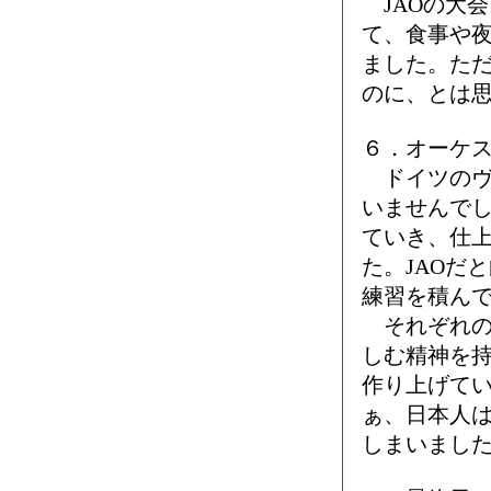
JAOの大
て、食事や
ました。た
のに、とは
６．オーケ
ドイツのヴ
いませんで
ていき、仕
た。JAOだ
練習を積ん
それぞれの
しむ精神を
作り上げて
ぁ、日本人
しまいまし