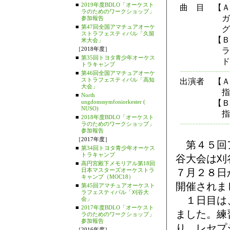
■
2019年度BDLO「オーケスト
曲 目
【Ａ
ラのためのワークショップ」
ガ
参加報告
■
第47回全国アマチュアオーケ
グ
ストラフェスティバル「久留
【Ｂ
米大会」
［2018年度］
ラ
■
第35回トヨタ青少年オーケス
ド
トラキャンプ
■
第46回全国アマチュアオーケ
ストラフェスティバル「高知
出演者
【Ａ
大会」
指揮
■
North
ungdomssymfoniorkester (
【Ｂ
NUSO)
指揮
■
2018年度BDLO「オーケスト
ラのためのワークショップ」
参加報告
［2017年度］
第４５回ア
■
第34回トヨタ青少年オーケス
トラキャンプ
谷大会は刈
■
高円宮殿下メモリアル第18回
日本マスターズオーケストラ
７月２８日
キャンプ（MOC18）
開催されま
■
第45回アマチュアオーケスト
ラフェスティバル「刈谷大
１日目は、
会」
■
2017年度BDLO「オーケスト
ました。練
ラのためのワークショップ」
参加報告
り、レセプ
［2016年度］