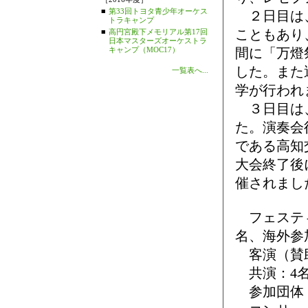
■
第33回トヨタ青少年オーケス
２日目は、
トラキャンプ
こともあり
■
高円宮殿下メモリアル第17回
日本マスターズオーケストラ
キャンプ（MOC17）
間に「万燈
した。また
一覧表へ...
学が行われ
３日目は、
た。演奏会
である高知
大会終了後
催されまし
フェスティ
名、海外参
客演（賛助
共演：4名
参加団体：