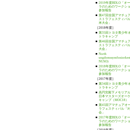
■
2019年度BDLO「オ
ラのためのワークシ
参加報告
■
第47回全国アマチュ
ストラフェスティバ
米大会」
［2018年度］
■
第35回トヨタ青少年
トラキャンプ
■
第46回全国アマチュ
ストラフェスティバ
大会」
■
North
ungdomssymfoniorkest
NUSO)
■
2018年度BDLO「オ
ラのためのワークシ
参加報告
［2017年度］
■
第34回トヨタ青少年
トラキャンプ
■
高円宮殿下メモリアル
日本マスターズオー
キャンプ（MOC18）
■
第45回アマチュアオ
ラフェスティバル「
会」
■
2017年度BDLO「オ
ラのためのワークシ
参加報告
［2016年度］