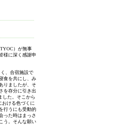
TYOC）が無事
皆様に深く感謝申
じく、合宿施設で
寝食を共にし、み
ありましたが、そ
さを存分に引き出
ました。そこから
における色づくに
を行うにも受動的
会った時はまっさ
こう。そんな願い