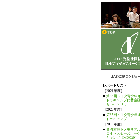
レポートリスト
［2021年度］
■
第38回トヨタ青少年
トラキャンプ代替企
ち de TYOC」
［2020年度］
■
第37回トヨタ青少年
トラキャンプ
［2019年度］
■
高円宮殿下メモリアル
日本マスターズオー
キャンプ（MOC20）