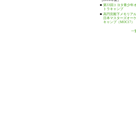
■
第33回トヨタ青少年
トラキャンプ
■
高円宮殿下メモリアル
日本マスターズオー
キャンプ（MOC17）
一覧