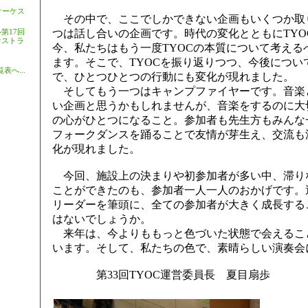
オーケス
その中で、ここでしかできない企画もいくつか取
第17回
つは話し合いの企画です。時代の変化とともにTYO
ケストラ
今、私たちはもう一度TYOCの本質について考える
ます。そこで、TYOCを振り返りつつ、今後につい
表へ...
で、ひとつひとつの行動にも変化が現れました。
そしてもう一つはキャンプファイヤーです。音楽
い企画と思うかもしれませんが、音楽をするのに大
の心がひとつになること。参加者も先生方もみんな
フォークダンスを踊ることで友情が芽生え、交流も
化が現れました。
今回、施設上の決まりや初参加者が多い中、滞り
ことができたのも、参加者一人一人のおかげです。
リーダーを筆頭に、全ての参加者が大きく成長する
はないでしょうか。
来年は、今よりももっと色づいた状態で会えるこ
います。そして、私たちの色で、素晴らしい演奏会
第33回TYOC運営委員長 夏目扇歩