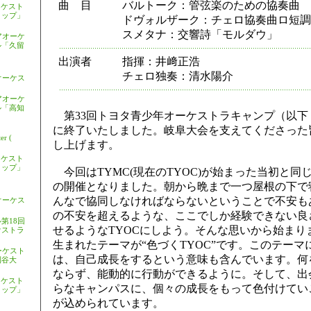
曲 目
バルトーク：管弦楽のための協奏曲
ーケスト
ョップ」
ドヴォルザーク：チェロ協奏曲ロ短調
スメタナ：交響詩「モルダウ」
アオーケ
ル「久留
出演者
指揮：井﨑正浩
チェロ独奏：清水陽介
オーケス
アオーケ
ル「高知
第33回トヨタ青少年オーケストラキャンプ（以下 
に終了いたしました。岐阜大会を支えてくださった
er (
し上げます。
ーケスト
ョップ」
今回はTYMC(現在のTYOC)が始まった当初と同
の開催となりました。朝から晩まで一つ屋根の下で
んなで協同しなければならないということで不安も
オーケス
の不安を超えるような、ここでしか経験できない良
第18回
せるようなTYOCにしよう。そんな思いから始まり
ケストラ
生まれたテーマが“色づくTYOC”です。このテーマ
ーケスト
は、自己成長をするという意味も含んでいます。何
刈谷大
ならず、能動的に行動ができるように。そして、出
ーケスト
らなキャンパスに、個々の成長をもって色付けてい
ョップ」
が込められています。