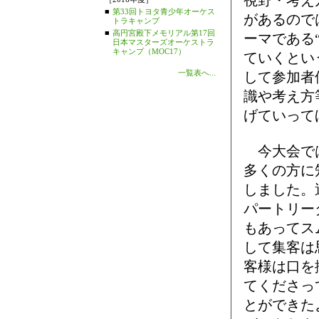
視野・考え
■
第33回トヨタ青少年オーケス
があるので
トラキャンプ
■
高円宮殿下メモリアル第17回
ーマである“B
日本マスターズオーケストラ
キャンプ（MOC17）
ていくとい
一覧表へ...
して参加者
識や考え方
げていって
今大会では
多くの方に
しました。
パートリー
もあってス
して集客は
客様は口を
てくださっ
とができた